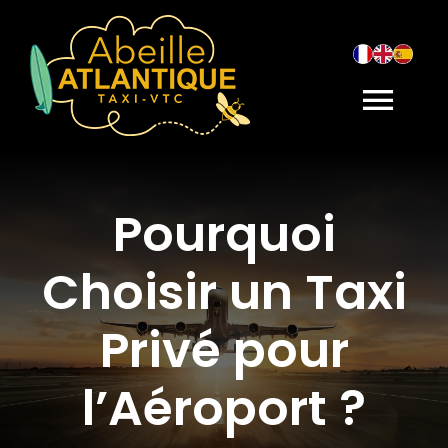
Skip
to
content
Togg
Navi
NOS SERVICES
Pourquoi
À PROPOS DE NOUS
Choisir un Taxi
TAXI CONVENTIONNÉ
Privé pour
VTC
l’Aéroport ?
CONTACT