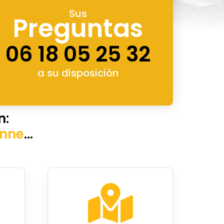
Sus
Preguntas
06 18 05 25 32
a su disposición
n:
nne
…