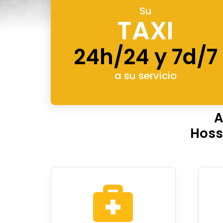
Su
TAXI
24h/24 y 7d/7
a su servicio
A
Hoss