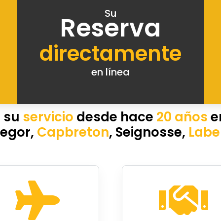
Su
Reserva
directamente
en línea
 su
servicio
desde hace
20 años
e
egor,
Capbreton
, Seignosse,
Labe