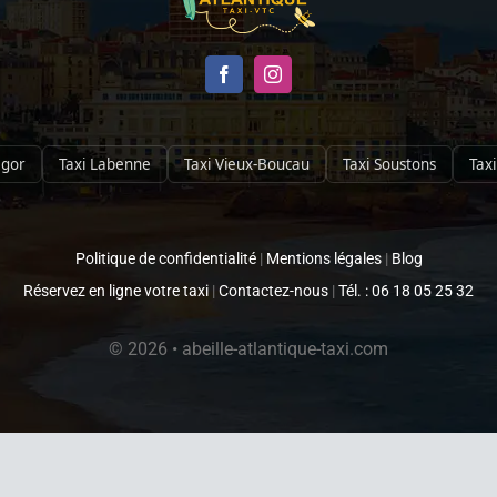
egor
Taxi Labenne
Taxi Vieux-Boucau
Taxi Soustons
Taxi
Politique de confidentialité
|
Mentions légales
|
Blog
Réservez en ligne votre taxi
|
Contactez-nous
|
Tél. : 06 18 05 25 32
© 2026 • abeille-atlantique-taxi.com