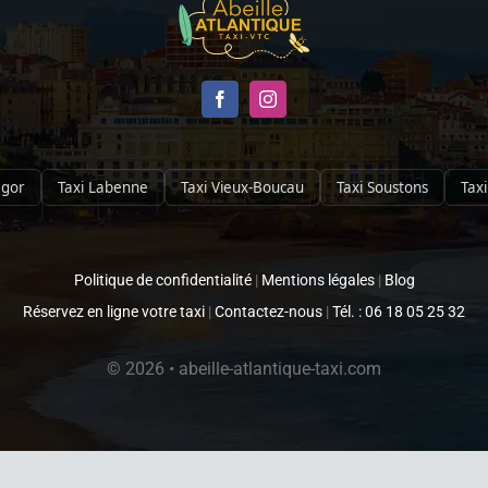
egor
Taxi Labenne
Taxi Vieux-Boucau
Taxi Soustons
Taxi
Politique de confidentialité
|
Mentions légales
|
Blog
Réservez en ligne votre taxi
|
Contactez-nous
|
Tél. : 06 18 05 25 32
© 2026 • abeille-atlantique-taxi.com