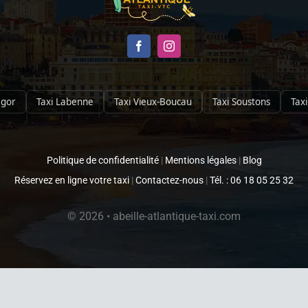
egor
Taxi Labenne
Taxi Vieux-Boucau
Taxi Soustons
Taxi
Politique de confidentialité
|
Mentions légales
|
Blog
Réservez en ligne votre taxi
|
Contactez-nous
|
Tél. : 06 18 05 25 32
© 2026 • abeille-atlantique-taxi.com